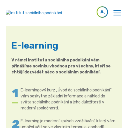
menu
E-learning
V rámci Institutu sociálního podnikání vám
přinášíme novinku vhodnou pro všechny, kteří se
chtějí dozvědět něco o sociálním podnikání.
E-learningový kurz „Úvod do sociálního podnikání“
vám poskytne základní informace a náhled do
světa sociálního podnikání a jeho důležitosti v
moderní společnosti.
E-learning je moderní způsob vzdělávání, který vám
umožní učit se ve vlastním tempu a z pohodlí